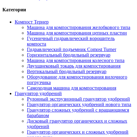
Категории
Компост Тернер
Машина для компостирования желобкового типа
Машина для компостирования цепных пластин
Гусеничный гидравлический ворошитель
компоста
Гидравлический подъемник Comost Turner
Горизонтальный бродильный резервуар
Машина для компостирования колесного типа
Двухшнековый токарь для компостирования
Вертикальный бродильный резервуар
Оборудование для компостирования вилочного
погрузчика
Самоходная машина для компостирования
Гранулятор удобрений
Рулонный экструзионный гранулятор удобрений
Гранулятор органических удобрений нового типа
Гранулятор сложных удобрений с вращающимся
барабаном
Дисковый гранулятор органических и сложных
удобрений
Гранулятор органических и сложных удобрений