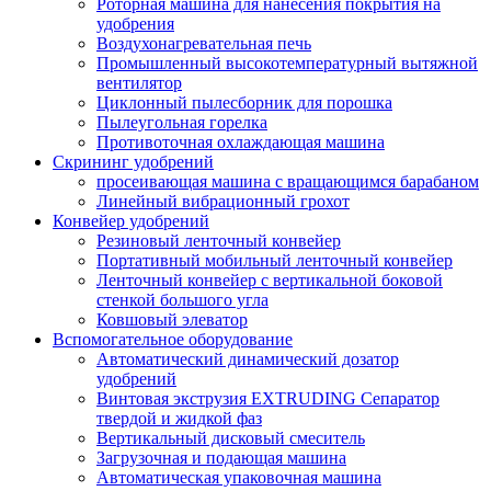
Роторная машина для нанесения покрытия на
удобрения
Воздухонагревательная печь
Промышленный высокотемпературный вытяжной
вентилятор
Циклонный пылесборник для порошка
Пылеугольная горелка
Противоточная охлаждающая машина
Скрининг удобрений
просеивающая машина с вращающимся барабаном
Линейный вибрационный грохот
Конвейер удобрений
Резиновый ленточный конвейер
Портативный мобильный ленточный конвейер
Ленточный конвейер с вертикальной боковой
стенкой большого угла
Ковшовый элеватор
Вспомогательное оборудование
Автоматический динамический дозатор
удобрений
Винтовая экструзия EXTRUDING Сепаратор
твердой и жидкой фаз
Вертикальный дисковый смеситель
Загрузочная и подающая машина
Автоматическая упаковочная машина