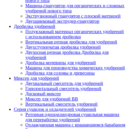
нового типа
Машина-гранулятор для органических и сложных
удобрений нового типа
Экструзионный гранулятор с плоской матрицей
Двухшнековый экструдер-гранулятор
Дробилка удобрений
Полувлажный материал органических удобрений
с использованием дробилки
Вертикальная цепная дробилка для удобрений
Двухступенчатая дробилка удобрений
Двухосная цепная дробилка Дробилка для
удобрений
Дробилка мочевины для удобрений
Машина для производства химических удобрений
Дробилка для соломы и древесины
Миксер для удобрений
Двухвальный смеситель для удобрений
Горизонтальный смеситель удобрений
Дисковый миксер
Миксер для удобрений BB
Вертикальный смеситель удобрений
Серия сушилок и охладителей удобрений
Роторная одноцилиндровая сушильная машина
для переработки удобрений
Охлаждающая машина с вращающимся барабаном