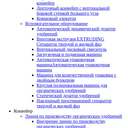
конвейер
Ленточный конвейер с вертикальной
боковой стенкой большого угла
Ковшовый элеватор
Вспомогательное оборудование
Автоматический динамический дозатор
удобрений
Винтовая экструзия EXTRUDING
Сепаратор твердой и жидкой фаз
Вертикальный дисковый смеситель
Загрузочная и подающая машина
Автоматическая упаковочная
машинаАвтоматическая упаковочная
машина
Машина для количественной упаковки с
двойным бункером
Круглая полировальная машина для
органических удобрений
Статический дозатор удобрений
Наклонный просеивающий сепаратор
твердой и жидкой фаз
Конвейер
Линия по производству органических удобрений
Внедрение линии по производству
органических удобрений