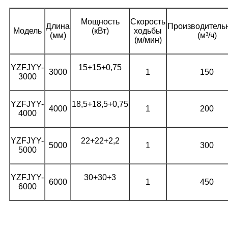
Мощность
Скорость
Длина
Производитель
Модель
(кВт)
ходьбы
(мм)
(м³/ч)
(м/мин)
YZFJYY-
15+15+0,75
3000
1
150
3000
YZFJYY-
18,5+18,5+0,75
4000
1
200
4000
YZFJYY-
22+22+2,2
5000
1
300
5000
YZFJYY-
30+30+3
6000
1
450
6000