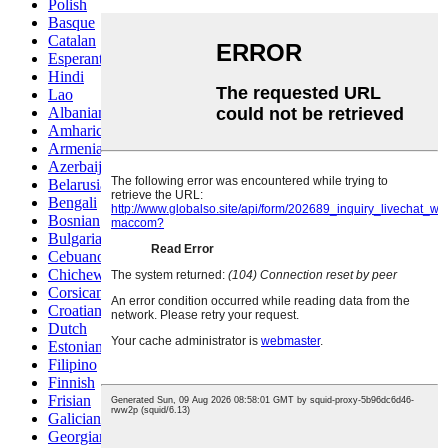
Polish
Basque
Catalan
Esperanto
Hindi
Lao
Albanian
Amharic
Armenian
Azerbaijani
Belarusian
Bengali
Bosnian
Bulgarian
Cebuano
Chichewa
Corsican
Croatian
Dutch
Estonian
Filipino
Finnish
Frisian
Galician
Georgian