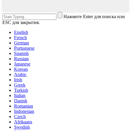
Нажмите Enter для поиска или
ESC для закрытия.
English
French
German
Portuguese
Spanish
Russian
Japanese
Korean
Arabic
Irish
Greek
Turkish
Italian
Danish
Romanian
Indonesian
Czech
Afrikaans
Swedish