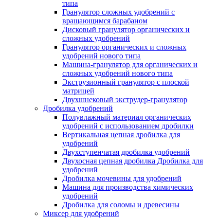
типа
Гранулятор сложных удобрений с
вращающимся барабаном
Дисковый гранулятор органических и
сложных удобрений
Гранулятор органических и сложных
удобрений нового типа
Машина-гранулятор для органических и
сложных удобрений нового типа
Экструзионный гранулятор с плоской
матрицей
Двухшнековый экструдер-гранулятор
Дробилка удобрений
Полувлажный материал органических
удобрений с использованием дробилки
Вертикальная цепная дробилка для
удобрений
Двухступенчатая дробилка удобрений
Двухосная цепная дробилка Дробилка для
удобрений
Дробилка мочевины для удобрений
Машина для производства химических
удобрений
Дробилка для соломы и древесины
Миксер для удобрений