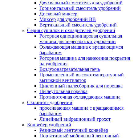
Двухвальный смеситель для удобрений
Горизонтальный смеситель удобрений
Дисковый миксер
Миксер для удобрений BB
Вертикальный смеситель удобрений
Серия сушилок и охладителей удобрений
Роторная одноцилиндровая сушильная
машина для переработки удобрений
Охлаждающая машина с вращающимся
барабаном
Роторная машина для нанесения покрытия
на удобрения
Воздухонагревательная печь
Промышленный высокотемпературный
вытяжной вентилятор
Циклонный пылесборник для порошка
Пылеугольная горелка
Противоточная охлаждающая машина
Скрининг удобрений
просеивающая машина с вращающимся
барабаном
Линейный вибрационный грохот
Конвейер удобрений
Резиновый ленточный конвейер
Портативный мобильный ленточный