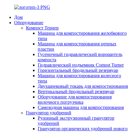
Дом
Оборудование
Компост Тернер
Машина для компостирования желобкового
типа
Машина для компостирования цепных
пластин
Гусеничный гидравлический ворошитель
компоста
Гидравлический подъемник Comost Turner
Горизонтальный бродильный резервуар
Машина для компостирования колесного
типа
Двухшнековый токарь для компостирования
Вертикальный бродильный резервуар
Оборудование для компостирования
вилочного погрузчика
Самоходная машина для компостирования
Гранулятор удобрений
Рулонный экструзионный гранулятор
удобрений
Гранулятор органических удобрений нового