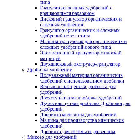
типа
Гранулятор сложных удобрений с
вращающимся барабаном
Дисковый гранулятор органических и
сложных удобрений
Гранулятор органических и сложных
удобрений нового типа
Машина-гранулятор для органических и
сложных удобрений нового типа
Экструзионный гранулятор с плоской
матрицей
Двухшнековый экструдер-гранулятор
Дробилка удобрений
Полувлажный материал органических
удобрений с использованием дробилки
Вертикальная цепная дробилка для
удобрений
Двухступенчатая дробилка удобрений
Двухосная цепная дробилка Дробилка для
удобрений
Дробилка мочевины для удобрений
Машина для производства химических
удобрений
Дробилка для соломы и древесины
Миксер для удобрений