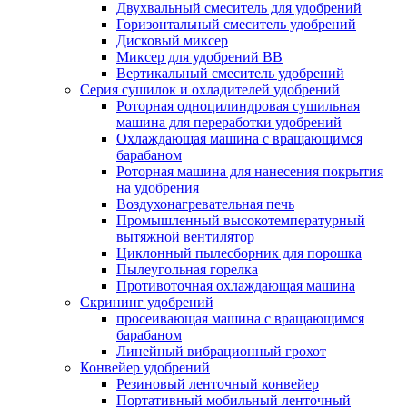
Двухвальный смеситель для удобрений
Горизонтальный смеситель удобрений
Дисковый миксер
Миксер для удобрений BB
Вертикальный смеситель удобрений
Серия сушилок и охладителей удобрений
Роторная одноцилиндровая сушильная
машина для переработки удобрений
Охлаждающая машина с вращающимся
барабаном
Роторная машина для нанесения покрытия
на удобрения
Воздухонагревательная печь
Промышленный высокотемпературный
вытяжной вентилятор
Циклонный пылесборник для порошка
Пылеугольная горелка
Противоточная охлаждающая машина
Скрининг удобрений
просеивающая машина с вращающимся
барабаном
Линейный вибрационный грохот
Конвейер удобрений
Резиновый ленточный конвейер
Портативный мобильный ленточный