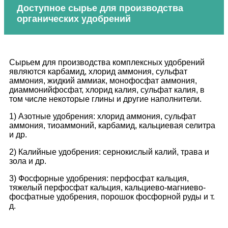
Доступное сырье для производства
органических удобрений
Сырьем для производства комплексных удобрений
являются карбамид, хлорид аммония, сульфат
аммония, жидкий аммиак, монофосфат аммония,
диаммонийфосфат, хлорид калия, сульфат калия, в
том числе некоторые глины и другие наполнители.
1) Азотные удобрения: хлорид аммония, сульфат
аммония, тиоаммоний, карбамид, кальциевая селитра
и др.
2) Калийные удобрения: сернокислый калий, трава и
зола и др.
3) Фосфорные удобрения: перфосфат кальция,
тяжелый перфосфат кальция, кальциево-магниево-
фосфатные удобрения, порошок фосфорной руды и т.
д.