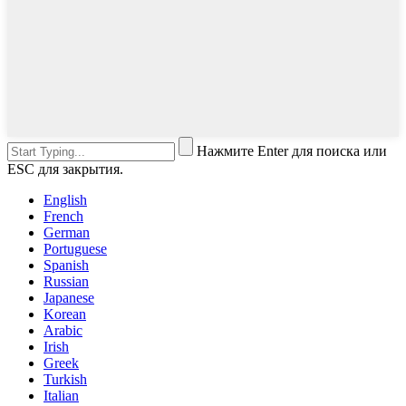
Нажмите Enter для поиска или
ESC для закрытия.
English
French
German
Portuguese
Spanish
Russian
Japanese
Korean
Arabic
Irish
Greek
Turkish
Italian