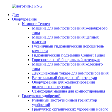
Дом
Оборудование
Компост Тернер
Машина для компостирования желобкового
типа
Машина для компостирования цепных
пластин
Гусеничный гидравлический ворошитель
компоста
Гидравлический подъемник Comost Turner
Горизонтальный бродильный резервуар
Машина для компостирования колесного
типа
Двухшнековый токарь для компостирования
Вертикальный бродильный резервуар
Оборудование для компостирования
вилочного погрузчика
Самоходная машина для компостирования
Гранулятор удобрений
Рулонный экструзионный гранулятор
удобрений
Гранулятор органических удобрений нового