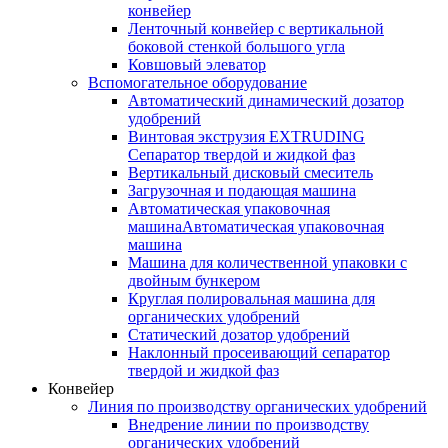
конвейер
Ленточный конвейер с вертикальной
боковой стенкой большого угла
Ковшовый элеватор
Вспомогательное оборудование
Автоматический динамический дозатор
удобрений
Винтовая экструзия EXTRUDING
Сепаратор твердой и жидкой фаз
Вертикальный дисковый смеситель
Загрузочная и подающая машина
Автоматическая упаковочная
машинаАвтоматическая упаковочная
машина
Машина для количественной упаковки с
двойным бункером
Круглая полировальная машина для
органических удобрений
Статический дозатор удобрений
Наклонный просеивающий сепаратор
твердой и жидкой фаз
Конвейер
Линия по производству органических удобрений
Внедрение линии по производству
органических удобрений